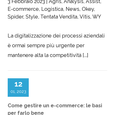
3 Febbraio 2023
|
Agris
,
Analysis
,
Assist
,
E-commerce
,
Logistica
,
News
,
Okey
,
Spider
,
Style
,
Tentata Vendita
,
Vitis
,
WY
La digitalizzazione dei processi aziendali
è ormai sempre più urgente per
mantenere alta la competitività [...]
12
01, 2023
Come gestire un e-commerce: le basi
per farlo bene