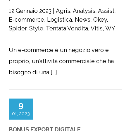
12 Gennaio 2023
|
Agris
,
Analysis
,
Assist
,
E-commerce
,
Logistica
,
News
,
Okey
,
Spider
,
Style
,
Tentata Vendita
,
Vitis
,
WY
Un e-commerce è un negozio vero e
proprio, un’attività commerciale che ha
bisogno di una [...]
9
01, 2023
BONUS EXPORT DIGITALE