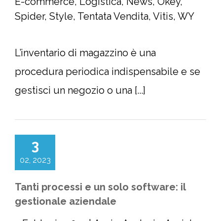
E-commerce
,
Logistica
,
News
,
Okey
,
Spider
,
Style
,
Tentata Vendita
,
Vitis
,
WY
L’inventario di magazzino è una
procedura periodica indispensabile e se
gestisci un negozio o una [...]
3
02, 2023
Tanti processi e un solo software: il
gestionale aziendale