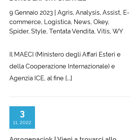
9 Gennaio 2023
|
Agris
,
Analysis
,
Assist
,
E-
commerce
,
Logistica
,
News
,
Okey
,
Spider
,
Style
,
Tentata Vendita
,
Vitis
,
WY
Il MAECI (Ministero degli Affari Esteri e
della Cooperazione Internazionale) e
Agenzia ICE, al fine [...]
3
11, 2022
Agrogepaciok | Vieni a trovarci allo