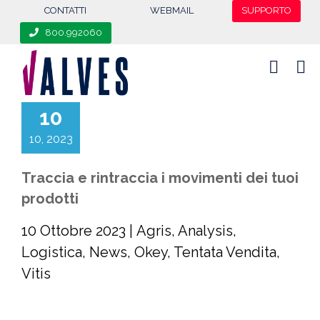
content
CONTATTI
WEBMAIL
SUPPORTO
800.992060
10
10, 2023
Traccia e rintraccia i movimenti dei tuoi
prodotti
10 Ottobre 2023
|
Agris
,
Analysis
,
Logistica
,
News
,
Okey
,
Tentata Vendita
,
Vitis