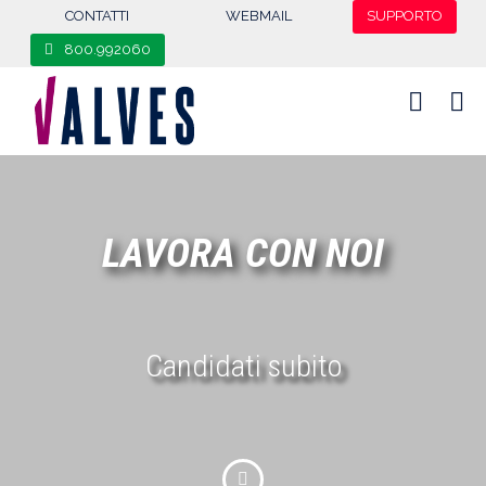
CONTATTI
WEBMAIL
SUPPORTO
800.992060
LAVORA CON NOI
Candidati subito