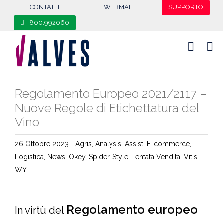
content
CONTATTI
WEBMAIL
SUPPORTO
800.992060
Regolamento Europeo 2021/2117 –
Nuove Regole di Etichettatura del
Vino
26 Ottobre 2023
|
Agris
,
Analysis
,
Assist
,
E-commerce
,
Logistica
,
News
,
Okey
,
Spider
,
Style
,
Tentata Vendita
,
Vitis
,
WY
Regolamento europeo
In virtù del