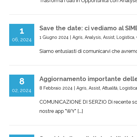
Trasforma i dati in Opportunità con Analysis:
Save the date: ci vediamo al SIME
1
1 Giugno 2024
|
Agris
,
Analysis
,
Assist
,
Logistica
,
06, 2024
Siamo entusiasti di comunicarvi che avremo i
Aggiornamento importante delle
8
8 Febbraio 2024
|
Agris
,
Assist
,
Attualità
,
Logistic
02, 2024
COMUNICAZIONE DI SERZIO Di recente sono st
nostre app "WY" [...]