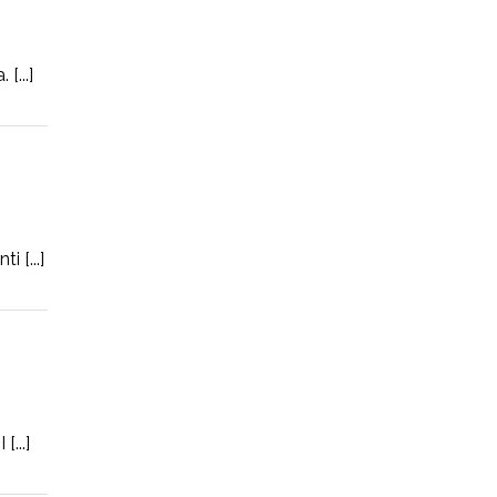
[...]
 [...]
...]