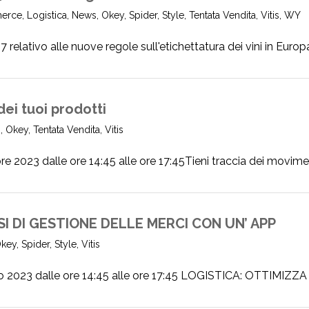
erce
,
Logistica
,
News
,
Okey
,
Spider
,
Style
,
Tentata Vendita
,
Vitis
,
WY
lativo alle nuove regole sull'etichettatura dei vini in Europa. 
dei tuoi prodotti
s
,
Okey
,
Tentata Vendita
,
Vitis
3 dalle ore 14:45 alle ore 17:45Tieni traccia dei movimenti
SI DI GESTIONE DELLE MERCI CON UN’ APP
key
,
Spider
,
Style
,
Vitis
23 dalle ore 14:45 alle ore 17:45 LOGISTICA: OTTIMIZZA I [