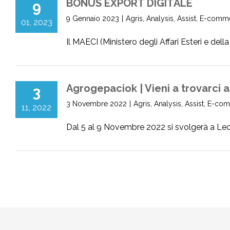
BONUS EXPORT DIGITALE
9
9 Gennaio 2023
|
Agris
,
Analysis
,
Assist
,
E-comm
01, 2023
Il MAECI (Ministero degli Affari Esteri e dell
Agrogepaciok | Vieni a trovarci a
3
3 Novembre 2022
|
Agris
,
Analysis
,
Assist
,
E-com
11, 2022
Dal 5 al 9 Novembre 2022 si svolgerà a Lecce