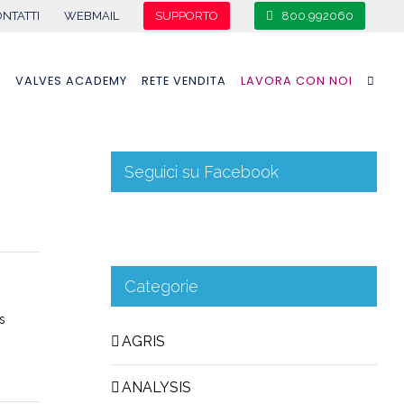
NTATTI
WEBMAIL
SUPPORTO
800.992060
A
VALVES ACADEMY
RETE VENDITA
LAVORA CON NOI
Seguici su Facebook
Categorie
is
AGRIS
ANALYSIS