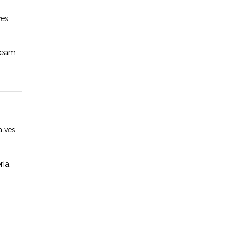
ves
,
 team
alves
,
ia,