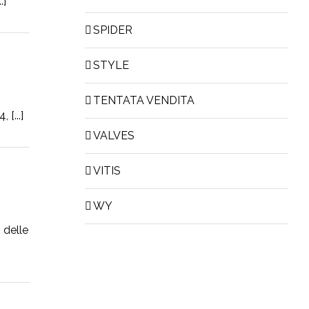
.]
SPIDER
STYLE
TENTATA VENDITA
[...]
VALVES
VITIS
WY
 delle