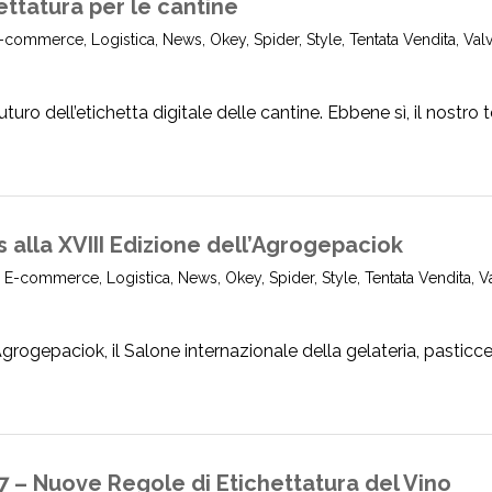
hettatura per le cantine
-commerce
,
Logistica
,
News
,
Okey
,
Spider
,
Style
,
Tentata Vendita
,
Val
uturo dell’etichetta digitale delle cantine. Ebbene sì, il nostro
 alla XVIII Edizione dell’Agrogepaciok
,
E-commerce
,
Logistica
,
News
,
Okey
,
Spider
,
Style
,
Tentata Vendita
,
V
grogepaciok, il Salone internazionale della gelateria, pasticcer
– Nuove Regole di Etichettatura del Vino