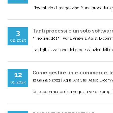
L’inventario di magazzino è una procedura pe
Tanti processi e un solo software
3
3 Febbraio 2023
|
Agris
,
Analysis
,
Assist
,
E-comm
02, 2023
La digitalizzazione dei processi aziendali è
Come gestire un e-commerce: le 
12
12 Gennaio 2023
|
Agris
,
Analysis
,
Assist
,
E-comm
01, 2023
Un e-commerce è un negozio vero e proprio, 