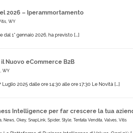
e nel 2026 – Iperammortamento
itis
,
WY
dal 1° gennaio 2026, ha previsto [...]
e il Nuovo eCommerce B2B
s
,
WY
 2025 dalle ore 14:30 alle ore 17:30 Le Novità [...]
iness Intelligence per far crescere la tua azie
a
,
News
,
Okey
,
SnapLink
,
Spider
,
Style
,
Tentata Vendita
,
Valves
,
Vitis