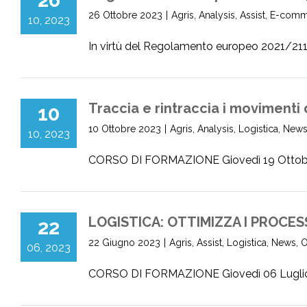
26
26 Ottobre 2023
|
Agris
,
Analysis
,
Assist
,
E-comm
10, 2023
In virtù del Regolamento europeo 2021/2117 re
Traccia e rintraccia i movimenti 
10
10 Ottobre 2023
|
Agris
,
Analysis
,
Logistica
,
New
10, 2023
CORSO DI FORMAZIONE Giovedì 19 Ottobre 202
LOGISTICA: OTTIMIZZA I PROCES
22
22 Giugno 2023
|
Agris
,
Assist
,
Logistica
,
News
,
O
06, 2023
CORSO DI FORMAZIONE Giovedì 06 Luglio 20