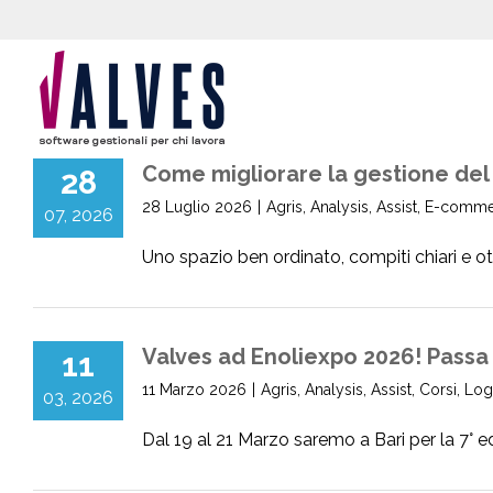
content
Come migliorare la gestione de
28
28 Luglio 2026
|
Agris
,
Analysis
,
Assist
,
E-comme
07, 2026
Uno spazio ben ordinato, compiti chiari e otti
Valves ad Enoliexpo 2026! Passa 
11
11 Marzo 2026
|
Agris
,
Analysis
,
Assist
,
Corsi
,
Logi
03, 2026
Dal 19 al 21 Marzo saremo a Bari per la 7° edi