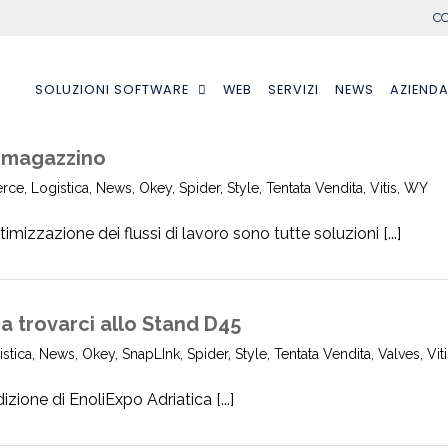
CO
SOLUZIONI SOFTWARE
WEB
SERVIZI
NEWS
AZIEND
l magazzino
rce
,
Logistica
,
News
,
Okey
,
Spider
,
Style
,
Tentata Vendita
,
Vitis
,
WY
mizzazione dei flussi di lavoro sono tutte soluzioni [...]
a trovarci allo Stand D45
stica
,
News
,
Okey
,
SnapLInk
,
Spider
,
Style
,
Tentata Vendita
,
Valves
,
Vit
zione di EnoliExpo Adriatica [...]