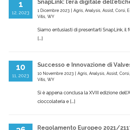
SnapLink: l’era digitale dell’etic
1
1 Dicembre 2023
|
Agris
,
Analysis
,
Assist
,
Corsi
,
E
12, 2023
Vitis
,
WY
Siamo entusiasti di presentarti SnapLink, il f
[...]
Successo e Innovazione di Valves
10
10 Novembre 2023
|
Agris
,
Analysis
,
Assist
,
Corsi
11, 2023
Vitis
,
WY
Si è appena conclusa la XVIII edizione dell'A
cioccolateria e [...]
Regolamento Europeo 2021/2117 