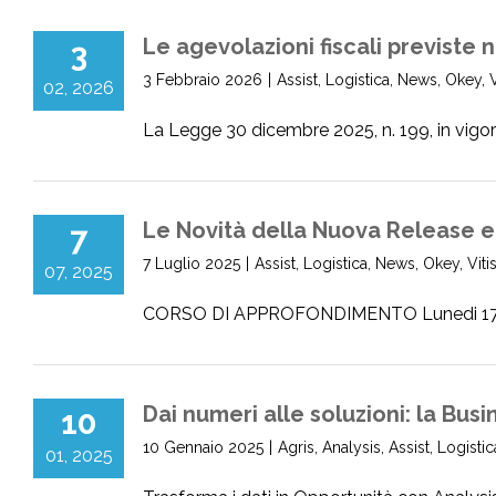
Le agevolazioni fiscali previst
3
3 Febbraio 2026
|
Assist
,
Logistica
,
News
,
Okey
,
V
02, 2026
La Legge 30 dicembre 2025, n. 199, in vigore 
Le Novità della Nuova Release 
7
7 Luglio 2025
|
Assist
,
Logistica
,
News
,
Okey
,
Viti
07, 2025
CORSO DI APPROFONDIMENTO Lunedi 17 Luglio
Dai numeri alle soluzioni: la Bus
10
10 Gennaio 2025
|
Agris
,
Analysis
,
Assist
,
Logistic
01, 2025