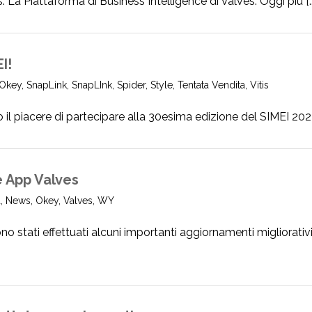
 La Piattaforma di Business Intelligence di Valves. Oggi più [..
I!
Okey
,
SnapLink
,
SnapLInk
,
Spider
,
Style
,
Tentata Vendita
,
Vitis
l piacere di partecipare alla 30esima edizione del SIMEI 2024, 
 App Valves
a
,
News
,
Okey
,
Valves
,
WY
ati effettuati alcuni importanti aggiornamenti migliorativi