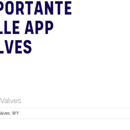
 Valves
alves
,
WY