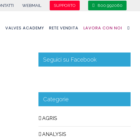
NTATTI
WEBMAIL
SUPPORTO
800.992060
A
VALVES ACADEMY
RETE VENDITA
LAVORA CON NOI
Seguici su Facebook
Categorie
AGRIS
ANALYSIS