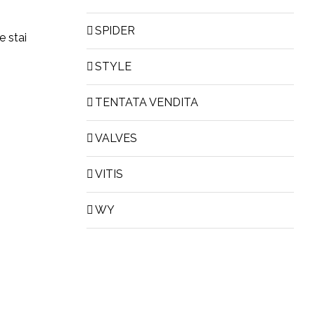
SPIDER
e stai
STYLE
TENTATA VENDITA
VALVES
VITIS
WY