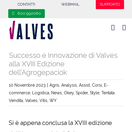
content
CONTATTI
WEBMAIL
SUPPORTO
800.992060
Successo e Innovazione di Valves
alla XVIII Edizione
dell’Agrogepaciok
10 Novembre 2023
|
Agris
,
Analysis
,
Assist
,
Corsi
,
E-
commerce
,
Logistica
,
News
,
Okey
,
Spider
,
Style
,
Tentata
Vendita
,
Valves
,
Vitis
,
WY
Si è appena conclusa la XVIII edizione