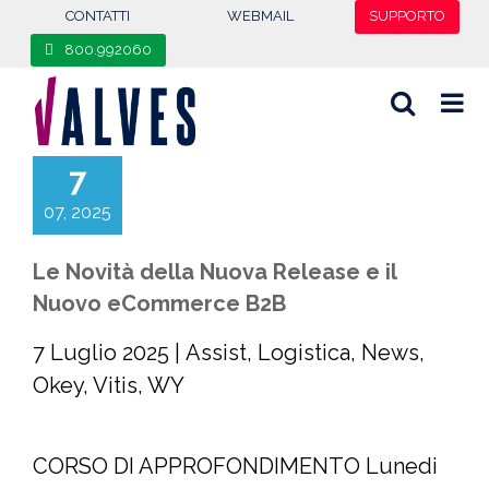
content
CONTATTI
WEBMAIL
SUPPORTO
800.992060
7
07, 2025
Le Novità della Nuova Release e il
Nuovo eCommerce B2B
7 Luglio 2025
|
Assist
,
Logistica
,
News
,
Okey
,
Vitis
,
WY
CORSO DI APPROFONDIMENTO Lunedi