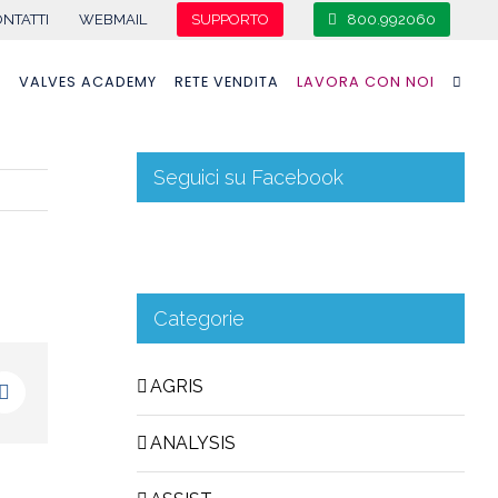
NTATTI
WEBMAIL
SUPPORTO
800.992060
A
VALVES ACADEMY
RETE VENDITA
LAVORA CON NOI
Seguici su Facebook
Categorie
AGRIS
ANALYSIS