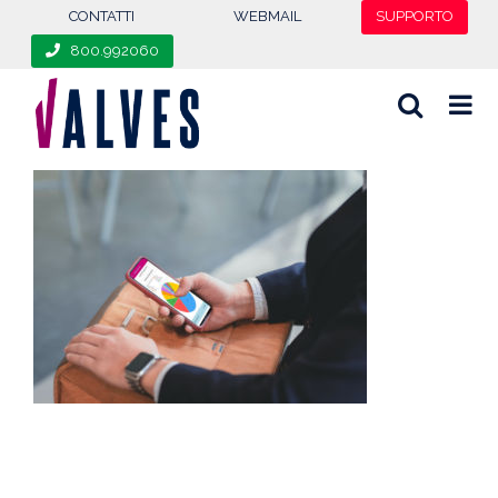
content
CONTATTI
WEBMAIL
SUPPORTO
800.992060