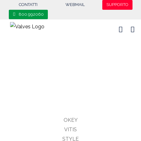
Salta
content
CONTATTI
WEBMAIL
SUPPORTO
al
800.992060
contenuto
OKEY
VITIS
STYLE