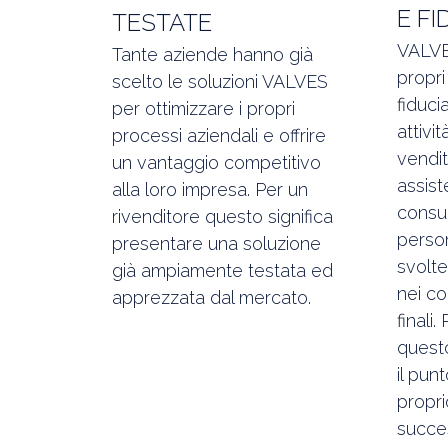
E FI
TESTATE
VALVE
Tante aziende hanno già
propr
scelto le soluzioni VALVES
fiduci
per ottimizzare i propri
attivi
processi aziendali e offrire
vendit
un vantaggio competitivo
assis
alla loro impresa. Per un
consu
rivenditore questo significa
person
presentare una soluzione
svolte
già ampiamente testata ed
nei co
apprezzata dal mercato.
finali
questo
il pun
propri
succe