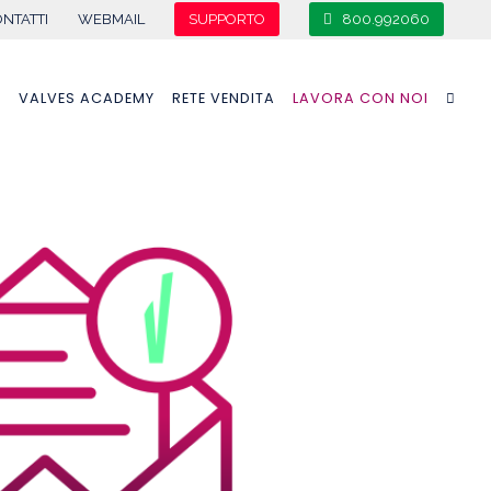
NTATTI
WEBMAIL
SUPPORTO
800.992060
A
VALVES ACADEMY
RETE VENDITA
LAVORA CON NOI