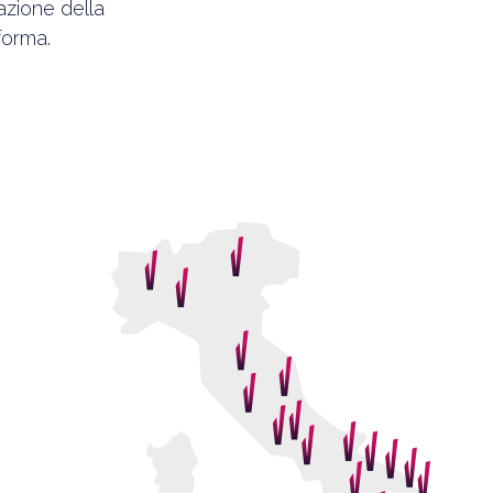
azione della
forma.