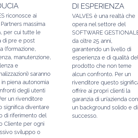
DUCIA
DI ESPERIENZA
S riconosce ai
VALVES è una realtà che
i Partners massima
opera nel settore del
a, per cui tutte le
SOFTWARE GESTIONAL
tà di pre e post
da oltre 25 anni,
a (formazione,
garantendo un livello di
tenza, manutenzione,
esperienza e di qualità de
lenza e
prodotto che non teme
alizzazioni) saranno
alcun confronto. Per un
 in piena autonomia
rivenditore questo signific
nfronti degli utenti
offrire ai propri clienti la
. Per un rivenditore
garanzia di un’azienda con
 significa diventare
un background solido e di
to di riferimento del
successo.
o Cliente per ogni
ssivo sviluppo o