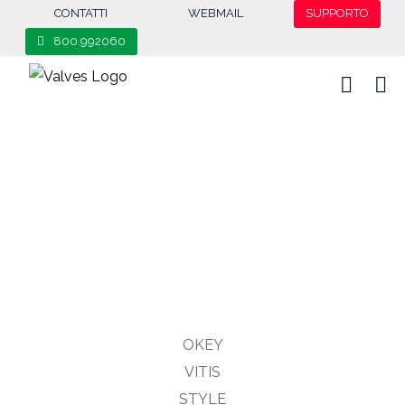
Salta
content
CONTATTI
WEBMAIL
SUPPORTO
al
800.992060
contenuto
OKEY
VITIS
STYLE