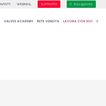
NTATTI
WEBMAIL
SUPPORTO
800.992060
A
VALVES ACADEMY
RETE VENDITA
LAVORA CON NOI