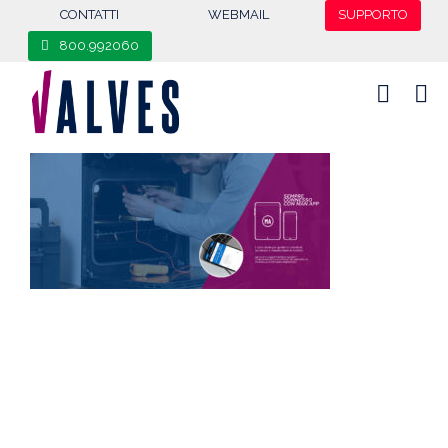
content
CONTATTI
WEBMAIL
SUPPORTO
800.992060