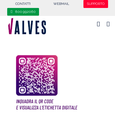
content
CONTATTI
WEBMAIL
SUPPORTO
800.992060