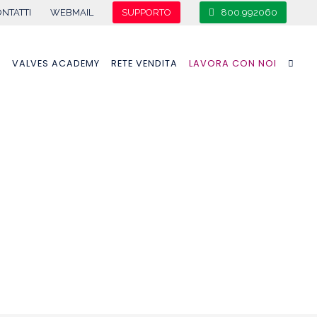
NTATTI
WEBMAIL
SUPPORTO
800.992060
A
VALVES ACADEMY
RETE VENDITA
LAVORA CON NOI